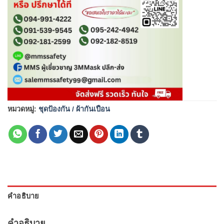
หมวดหมู่:
ชุดป้องกัน / ผ้ากันเปือน
คำอธิบาย
คำอธิบาย