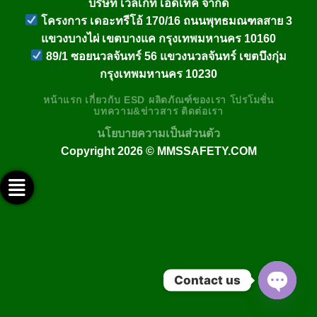
บริษัท เวลเกท เอดีเทค จำกัด
โครงการ เดอะทรีโอ้ 170/16 ถนนพุทธมณฑลสาย 3
แขวงบางไผ่ เขตบางแค กรุงเทพมหานคร 10160
89/1 ซอยนวลจันทร์ 56 แขวงนวลจันทร์ เขตบึงกุ่ม
กรุงเทพมหานคร 10230
หน้าแรก
เกี่ยวกับ
ESD
ผลิตภัณฑ์ของเรา
โปรโมชั่น
บทความ&ข่าวสาร
ติดต่อเรา
นโยบายความเป็นส่วนตัว
Copyright 2026 ©
MMSSAFETY.COM
ติดต่อทางไลน์ @mmssafety
ติดต่อทางเฟสบุ๊ค
ช่อง Youtube
ติดต่อทางอีเมล์
ติดต่อทางโทรศัพท์
Contact us
OPEN