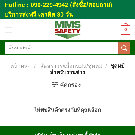
Skip
Hotline : 090-229-4942 (สั่งซื้อ/สอบถาม)
to
บริการส่งฟรี เครดิต 30 วัน
content
0
ค้นหา:
หน้าหลัก
/
เสื้อจราจร/เสื้อกันฝน/ชุดหมี
/
ชุดหมี
สำหรับงานช่าง
คัดกรอง
ไม่พบสินค้าตรงกับที่คุณเลือก
บริษัท เอ็ม เอ็ม เอส เซฟตี้ จำกัด