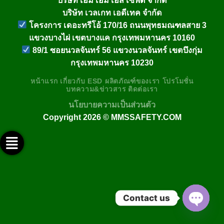
บริษัท เวลเกท เอดีเทค จำกัด
โครงการ เดอะทรีโอ้ 170/16 ถนนพุทธมณฑลสาย 3
แขวงบางไผ่ เขตบางแค กรุงเทพมหานคร 10160
89/1 ซอยนวลจันทร์ 56 แขวงนวลจันทร์ เขตบึงกุ่ม
กรุงเทพมหานคร 10230
หน้าแรก
เกี่ยวกับ
ESD
ผลิตภัณฑ์ของเรา
โปรโมชั่น
บทความ&ข่าวสาร
ติดต่อเรา
นโยบายความเป็นส่วนตัว
Copyright 2026 ©
MMSSAFETY.COM
ติดต่อทางไลน์ @mmssafety
ติดต่อทางเฟสบุ๊ค
ช่อง Youtube
ติดต่อทางอีเมล์
ติดต่อทางโทรศัพท์
Contact us
OPEN