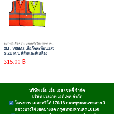
Add to
wishlist
อุปกรณ์เพื่อความปลอดภัยในงานจราจร 3M
3M : V05M2 เสื้อกั๊กสะท้อนแสง
SIZE M/L สีส้มและสีเหลือง
315.00
฿
บริษัท เอ็ม เอ็ม เอส เซฟตี้ จำกัด
บริษัท เวลเกท เอดีเทค จำกัด
โครงการ เดอะทรีโอ้ 170/16 ถนนพุทธมณฑลสาย 3
แขวงบางไผ่ เขตบางแค กรุงเทพมหานคร 10160