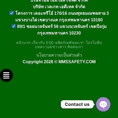
บริษัท เวลเกท เอดีเทค จำกัด
โครงการ เดอะทรีโอ้ 170/16 ถนนพุทธมณฑลสาย 3
แขวงบางไผ่ เขตบางแค กรุงเทพมหานคร 10160
89/1 ซอยนวลจันทร์ 56 แขวงนวลจันทร์ เขตบึงกุ่ม
กรุงเทพมหานคร 10230
หน้าแรก
เกี่ยวกับ
ESD
ผลิตภัณฑ์ของเรา
โปรโมชั่น
บทความ&ข่าวสาร
ติดต่อเรา
นโยบายความเป็นส่วนตัว
Copyright 2026 ©
MMSSAFETY.COM
ติดต่อทางไลน์ @mmssafety
ติดต่อทางเฟสบุ๊ค
ช่อง Youtube
ติดต่อทางอีเมล์
ติดต่อทางโทรศัพท์
Contact us
OPEN