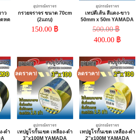
อุปกรณ์จราจร
อุปกรณ์จราจร
ขาว
กรวยจราจร ขนาด 70cm
เทปตีเส้น สีแดง-ขาว
ืดหด
(2แถบ)
50mm x 50m YAMADA
PVC
150.00
฿
500.00
฿
บขาว
Original
400.00
฿
แม้
price
was:
Current
500.00 ฿.
price
is:
400.00 ฿.
ลดราคา!
ลดราคา!
 to
Add to
Add to
list
wishlist
wishlist
อุปกรณ์จราจร
อุปกรณ์จราจร
อง-ดำ
เทปยูโรกั้นเขต เหลือง-ดำ
เทปยูโรกั้นเขต เหลือง-ดำ
DA
3”x100M YAMADA
2”x100M YAMADA