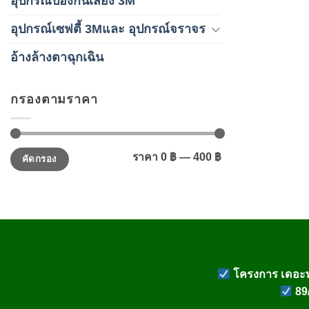
อุปกรณ์ป้องกันเสียง 3M
อุปกรณ์เซฟตี้ 3Mและ อุปกรณ์จราจร
อ้างล้างตาฉุกเฉิน
กรองตามราคา
ราคา
ราคา
ราคา
0 ฿
—
400 ฿
คัดกรอง
ต่ำ
สูงสุด
สุด
โครงการ เดอะท
89/