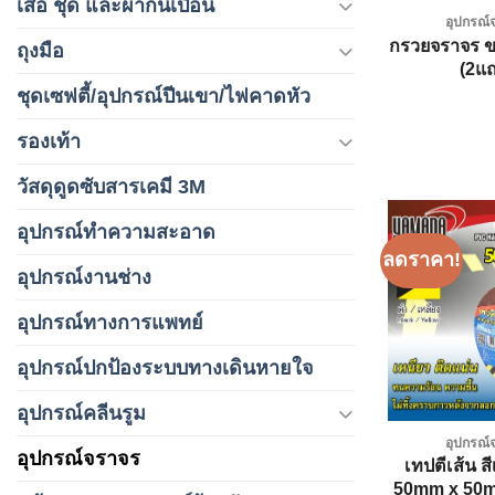
เสื้อ ชุด และผ้ากันเปื้อน
อุปกรณ์
กรวยจราจร 
ถุงมือ
(2แ
ชุดเซฟตี้/อุปกรณ์ปีนเขา/ไฟคาดหัว
รองเท้า
วัสดุดูดซับสารเคมี 3M
อุปกรณ์ทำความสะอาด
ลดราคา!
อุปกรณ์งานช่าง
อุปกรณ์ทางการแพทย์
อุปกรณ์ปกป้องระบบทางเดินหายใจ
อุปกรณ์คลีนรูม
อุปกรณ์
อุปกรณ์จราจร
เทปตีเส้น ส
50mm x 50