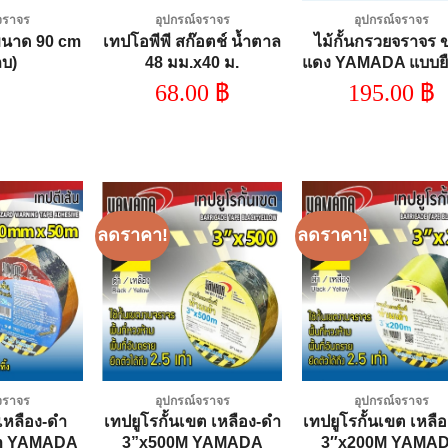
จราจร
อุปกรณ์จราจร
อุปกรณ์จราจร
ขนาด 90 cm
เทปโอพีพี สก๊อตช์ น้ำตาล
ไม้กั้นกรวยจราจร 
ถบ)
48 มม.x40 ม.
แดง YAMADA แบบย
ได้ ผลิตจากวัสดุ 
68.00
฿
195.00
฿
แข็งแรงทนทาน แถ
แดงสะท้อนแสงได้ดี
กลางคืน
ลดราคา!
ลดราคา!
Add to
Add to
Add
wishlist
wishlist
wish
จราจร
อุปกรณ์จราจร
อุปกรณ์จราจร
ีเหลือง-ดำ
เทปยูโรกั้นเขต เหลือง-ดำ
เทปยูโรกั้นเขต เหลื
m YAMADA
3”x500M YAMADA
3″x200M YAMA