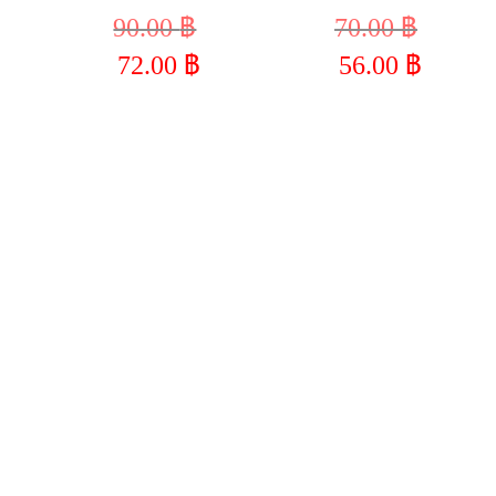
90.00
฿
70.00
฿
l
Original
Original
72.00
฿
56.00
฿
price
price
was:
was:
t
Current
Current
฿.
90.00 ฿.
70.00 ฿.
price
price
is:
is:
฿.
72.00 ฿.
56.00 ฿.