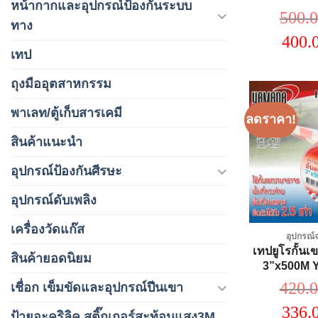
หน้ากากและอุปกรณ์ป้องกันระบบ
500.
ทาง
O
400.
p
เทป
5
p
i
ถุงมืออุตสาหกรรม
4
พาเลท/ตู้เก็บสารเคมี
ลดราคา!
สินค้าแนะนำ
อุปกรณ์ป้องกันศีรษะ
อุปกรณ์ดับเพลิง
เครื่องวัดแก๊ส
อุปกรณ์
เทปยูโรกั้น
สินค้ายอดนิยม
3”x500M
420.
เชื่อก เข็มขัดและอุปกรณ์ปีนเขา
O
336.
p
ป้ายอะคริลิค สติ๊กเกอร์สะท้อนแสง3M