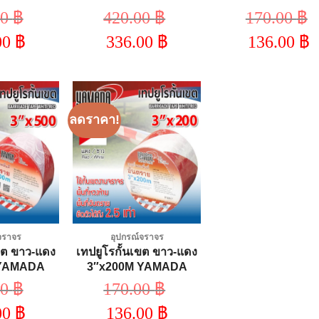
00
฿
420.00
฿
170.00
฿
riginal
Original
Origina
00
฿
336.00
฿
136.00
฿
rice
price
price
was:
was:
was:
Current
Current
Curren
00.00 ฿.
420.00 ฿.
170.00 
rice
price
price
s:
is:
is:
00.00 ฿.
336.00 ฿.
136.00 
ลดราคา!
Add to
Add to
wishlist
wishlist
จราจร
อุปกรณ์จราจร
เขต ขาว-แดง
เทปยูโรกั้นเขต ขาว-แดง
 YAMADA
3″x200M YAMADA
00
฿
170.00
฿
riginal
Original
00
฿
136.00
฿
rice
price