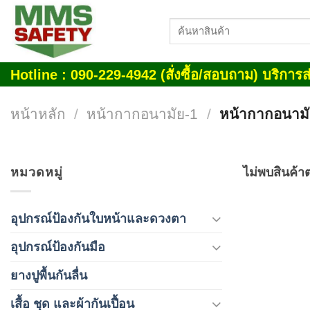
Skip
ค้นหา:
to
content
Hotline : 090-229-4942 (สั่งซื้อ/สอบถาม) บริการส่
หน้าหลัก
/
หน้ากากอนามัย-1
/
หน้ากากอนามั
หมวดหมู่
ไม่พบสินค้าต
อุปกรณ์ป้องกันใบหน้าและดวงตา
อุปกรณ์ป้องกันมือ
ยางปูพื้นกันลื่น
เสื้อ ชุด และผ้ากันเปื้อน