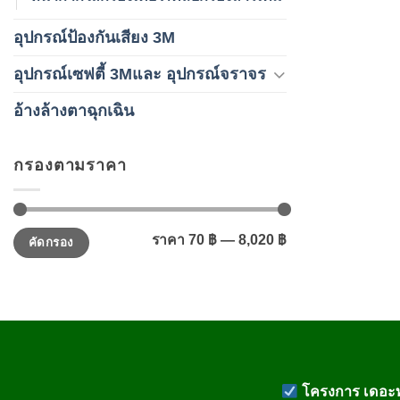
อุปกรณ์ป้องกันเสียง 3M
อุปกรณ์เซฟตี้ 3Mและ อุปกรณ์จราจร
อ้างล้างตาฉุกเฉิน
กรองตามราคา
ราคา
ราคา
ราคา
70 ฿
—
8,020 ฿
คัดกรอง
ต่ำ
สูงสุด
สุด
โครงการ เดอะท