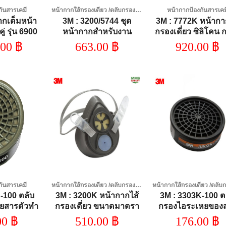
กันสารเคมี
หน้ากากใส้กรองเดี่ยว /ตลับกรองสารเคมี
หน้ากากป้องกันสารเคม
กเต็มหน้า
3M : 3200/5744 ชุด
3M : 7772K หน้ากา
่ รุ่น 6900
หน้ากากสำหรับงาน
กรองเดี่ยว ซิลิโคน 
ฝุ่นWAFFLE
.00
฿
663.00
฿
920.00
฿
Add to
Add to
Add
wishlist
wishlist
wish
กันสารเคมี
หน้ากากใส้กรองเดี่ยว /ตลับกรองสารเคมี
-100 ตลับ
3M : 3200K หน้ากากไส้
3M : 3303K-100 ต
ยสารตัวทำ
กรองเดี่ยว ขนาดมาตรา
กรองไอระเหยของ
0ชิ้น/
ฐาน
อินทรีย์และกรดแก
00
฿
510.00
฿
176.00
฿