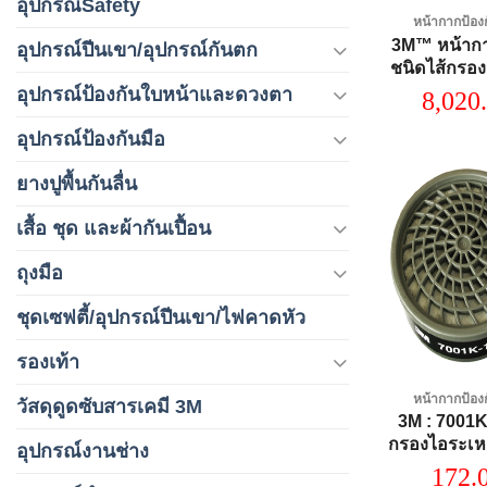
อุปกรณ์Safety
หน้ากากป้อง
3M™ หน้ากา
อุปกรณ์ปีนเขา/อุปกรณ์กันตก
ชนิดไส้กรองคู
อุปกรณ์ป้องกันใบหน้าและดวงตา
8,020
อุปกรณ์ป้องกันมือ
ยางปูพื้นกันลื่น
เสื้อ ชุด และผ้ากันเปื้อน
ถุงมือ
ชุดเซฟตี้/อุปกรณ์ปีนเขา/ไฟคาดหัว
รองเท้า
หน้ากากป้อง
วัสดุดูดซับสารเคมี 3M
3M : 7001K
กรองไอระเห
อุปกรณ์งานช่าง
ละลาย (1
172.