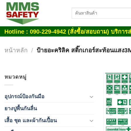
Skip
ค้นหา:
to
content
Hotline : 090-229-4942 (สั่งซื้อ/สอบถาม) บริการส่
หน้าหลัก
/
ป้ายอะคริลิค สติ๊กเกอร์สะท้อนแสง3
หมวดหมู่
อุปกรณ์ป้องกันมือ
ยางปูพื้นกันลื่น
เสื้อ ชุด และผ้ากันเปื้อน