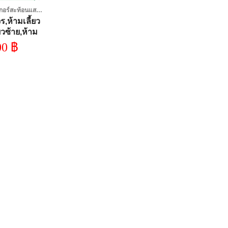
ป้ายอะคริลิค สติ๊กเกอร์สะท้อนแสง3M
ร,ห้ามเลี้ยว
ยวซ้าย,ห้าม
ัน,ห้ามตรง
00
฿
บรถ,3M ทน
ทนฝน