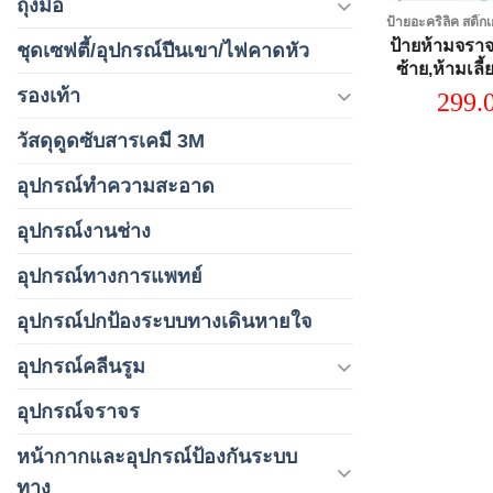
ถุงมือ
ป้ายห้ามจราจ
ชุดเซฟตี้/อุปกรณ์ปีนเขา/ไฟคาดหัว
ซ้าย,ห้ามเลี้
กลับรถ,ทางต
รองเท้า
299.
ไป,ห้ามกลั
แดด 
วัสดุดูดซับสารเคมี 3M
อุปกรณ์ทำความสะอาด
อุปกรณ์งานช่าง
อุปกรณ์ทางการแพทย์
อุปกรณ์ปกป้องระบบทางเดินหายใจ
อุปกรณ์คลีนรูม
อุปกรณ์จราจร
หน้ากากและอุปกรณ์ป้องกันระบบ
ทาง