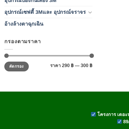
อุปกรณ์ป้องกันเสียง 3M
อุปกรณ์เซฟตี้ 3Mและ อุปกรณ์จราจร
อ้างล้างตาฉุกเฉิน
กรองตามราคา
ราคา
ราคา
ราคา
290 ฿
—
300 ฿
คัดกรอง
ต่ำ
สูงสุด
สุด
โครงการ เดอะท
89/