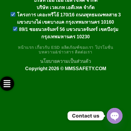
บริษัท เวลเกท เอดีเทค จำกัด
โครงการ เดอะทรีโอ้ 170/16 ถนนพุทธมณฑลสาย 3
แขวงบางไผ่ เขตบางแค กรุงเทพมหานคร 10160
89/1 ซอยนวลจันทร์ 56 แขวงนวลจันทร์ เขตบึงกุ่ม
กรุงเทพมหานคร 10230
หน้าแรก
เกี่ยวกับ
ESD
ผลิตภัณฑ์ของเรา
โปรโมชั่น
บทความ&ข่าวสาร
ติดต่อเรา
นโยบายความเป็นส่วนตัว
Copyright 2026 ©
MMSSAFETY.COM
ติดต่อทางไลน์ @mmssafety
ติดต่อทางเฟสบุ๊ค
ช่อง Youtube
ติดต่อทางอีเมล์
ติดต่อทางโทรศัพท์
Contact us
OPEN