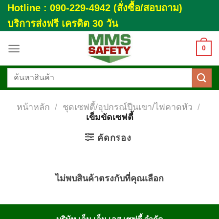
Skip
Hotline : 090-229-4942 (สั่งซื้อ/สอบถาม)
to
บริการส่งฟรี เครดิต 30 วัน
content
0
ค้นหา:
หน้าหลัก
/
ชุดเซฟตี้/อุปกรณ์ปีนเขา/ไฟคาดหัว
/
เข็มขัดเซฟตี้
คัดกรอง
ไม่พบสินค้าตรงกับที่คุณเลือก
บริษัท เอ็ม เอ็ม เอส เซฟตี้ จำกัด