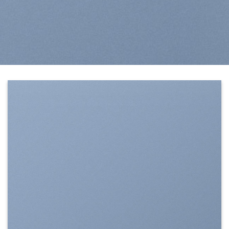
SHOW ON HOVER
Select between various hover effects