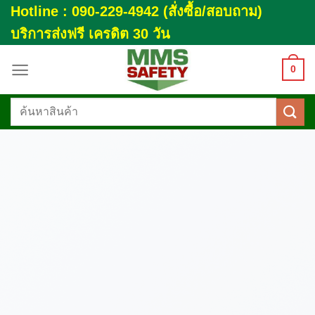
Skip
Hotline : 090-229-4942 (สั่งซื้อ/สอบถาม)
to
บริการส่งฟรี เครดิต 30 วัน
content
0
ค้นหา: