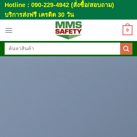
Skip
Hotline : 090-229-4942 (สั่งซื้อ/สอบถาม)
to
บริการส่งฟรี เครดิต 30 วัน
content
0
ค้นหา: