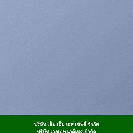
บริษัท เอ็ม เอ็ม เอส เซฟตี้ จำกัด
บริษัท เวลเกท เอดีเทค จำกัด