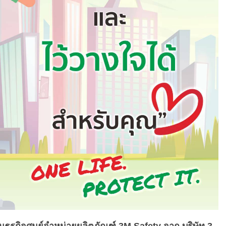
ุรกิจศูนย์จำหน่ายผลิตภัณฑ์ 3M Safety จาก บริษัท 3