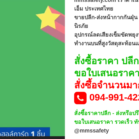
เอ็ม ประเทศไทย
ขายปลีก-ส่งหน้ากากกันฝุ่
นิรภัย
อุปกรณ์ลดเสียงเข็มขัดพยุง
ทำงานบนที่สูงวัสดุสะท้อน
สั่งซื้อราคา ปลี
ขอใบเสนอราคา ร
สั่งซึ้อจำนวนมา
094-991-42
สั่งซึ้อราคาปลีก - ส่งหรึอป
ขอใบเสนอราคา รวดเร็ว ทัน
@mmssafety