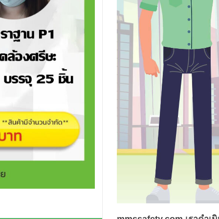
mmssafety.com เราดำเนินธ