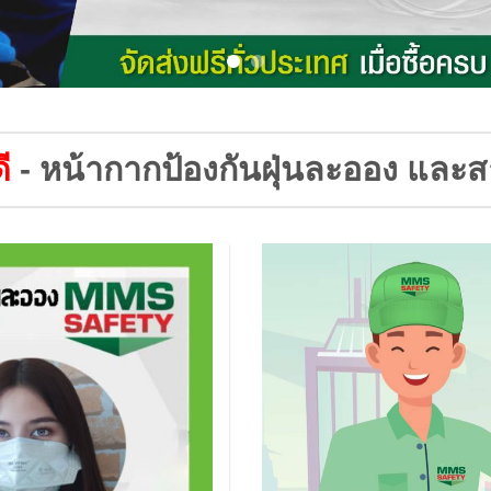
ี
- หน้ากากป้องกันฝุ่นละออง และส