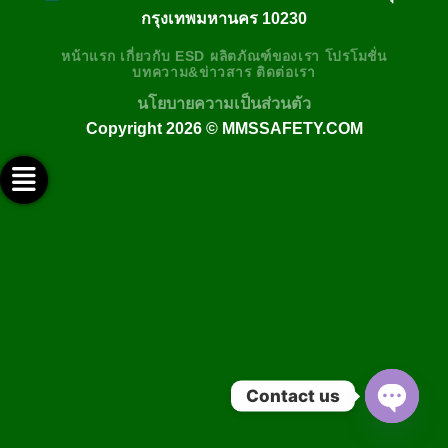
กรุงเทพมหานคร 10230
หน้าแรก
เกี่ยวกับ
ESD
ผลิตภัณฑ์ของเรา
โปรโมชั่น
บทความ&ข่าวสาร
ติดต่อเรา
นโยบายความเป็นส่วนตัว
Copyright 2026 ©
MMSSAFETY.COM
ติดต่อทางไลน์ @mmssafety
ติดต่อทางเฟสบุ๊ค
ช่อง Youtube
ติดต่อทางอีเมล์
ติดต่อทางโทรศัพท์
Contact us
OPEN