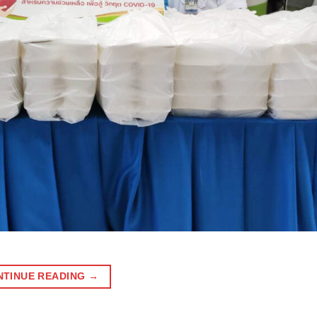
NTINUE READING
→