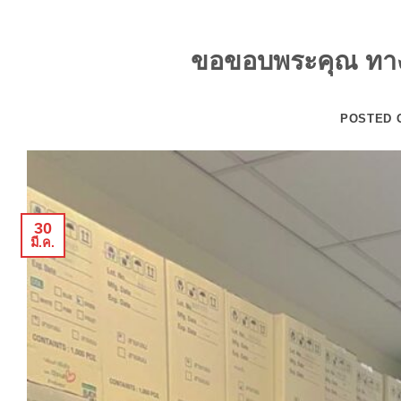
ขอขอบพระคุณ ทางโ
POSTED
30
มี.ค.