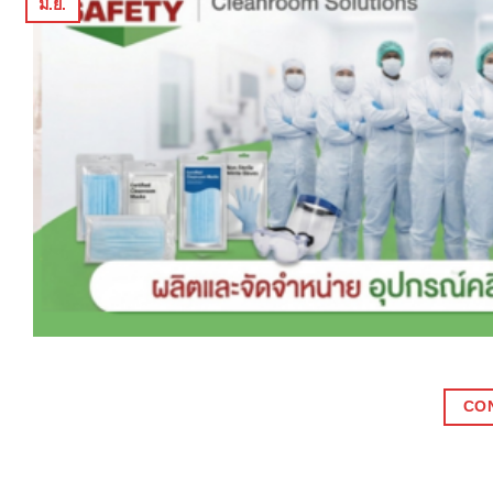
มิ.ย.
CO