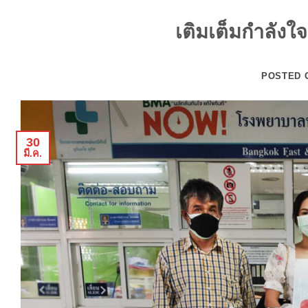
เติมเต็มกำลังใ
POSTED
30
มี.ค.