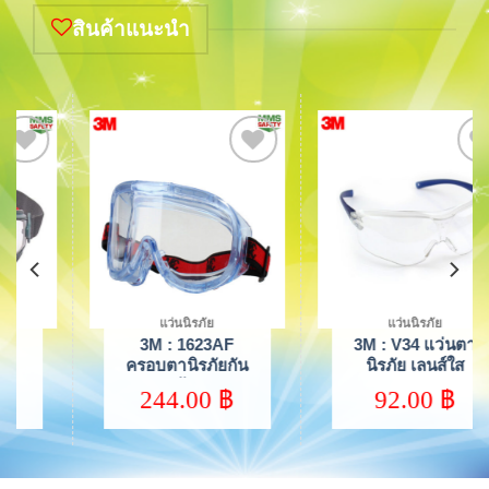
สินค้าแนะนำ
Add to
Add to
wishlist
wishlist
แว่นนิรภัย
แว่นนิรภัย
3M : V34 แว่นตา
3M : SF3701
นิรภัย เลนส์ใส
แว่นตานิรภัย
Safety Glasses
Safety Glasses
92.00
฿
362.00
฿
Goggles Virtua
Goggles
Sport Asian Fit
SecureFit, 3700
Series