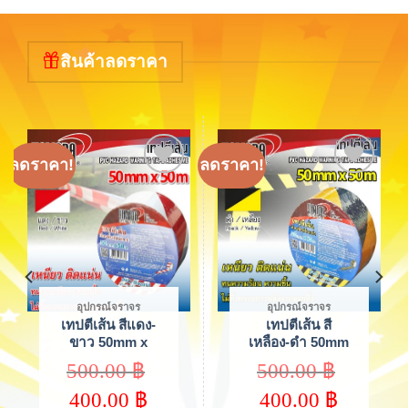
สินค้าลดราคา
ลดราคา!
ลดราคา!
ล
Add to
Add to
wishlist
wishlist
อุปกรณ์จราจร
อุปกรณ์จราจร
เทปยูโรกั้นเขต
เทปยูโรกั้นเขต
เหลือง-ดำ
เหลือง-ดำ
3”x500M
3″x200M
420.00
฿
170.00
฿
YAMADA
YAMADA
Original
Original
336.00
฿
136.00
฿
price
price