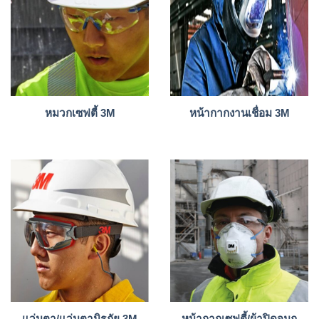
หมวกเซฟตี้ 3M
หน้ากากงานเชื่อม 3M
หน้ากากเซฟตี้/ผ้าปิดจมูก
แว่นตา/แว่นตานิรภัย 3M