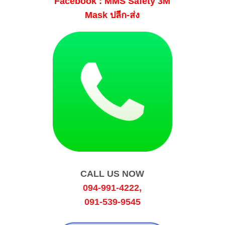
Facebook : MMS Safety 3M
Mask ปลีก-ส่ง
CALL US NOW
094-991-4222
,
091-539-9545