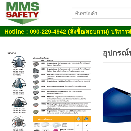
Skip
ค้นหา:
to
content
Hotline : 090-229-4942 (สั่งซื้อ/สอบถาม) บริการส่
อุปกรณ์