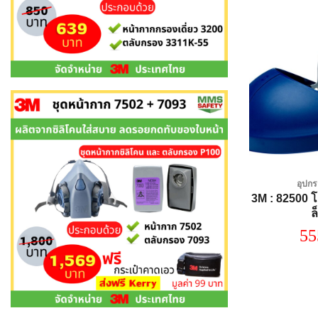
อุปกร
3M : 82500 โ
ล
55