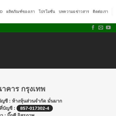
SD
ผลิตภัณฑ์ของเรา
โปรโมชั่น
บทความ&ข่าวสาร
ติดต่อเรา
าคาร กรุงเทพ
บัญชี :
ห้างหุ้นส่วนจำกัด มั่นมาก
ี่บัญชี :
857-017302-4
า :
บิ๊กซี อิสรภาพ