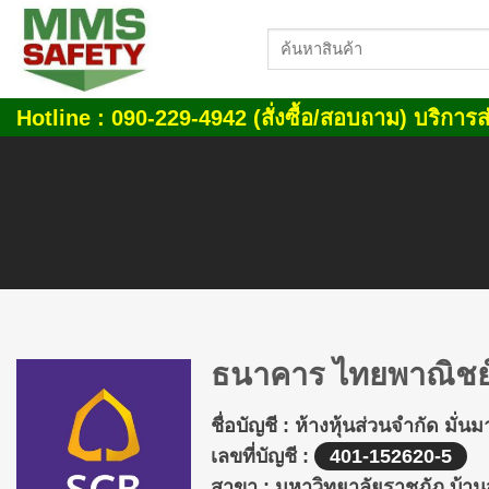
Skip
ค้นหา:
to
content
Hotline : 090-229-4942 (สั่งซื้อ/สอบถาม) บริการส่
ธนาคาร ไทยพาณิชย
ชื่อบัญชี :
ห้างหุ้นส่วนจำกัด มั่น
เลขที่บัญชี :
401-152620-5
สาขา :
มหาวิทยาลัยราชภัฎ บ้าน