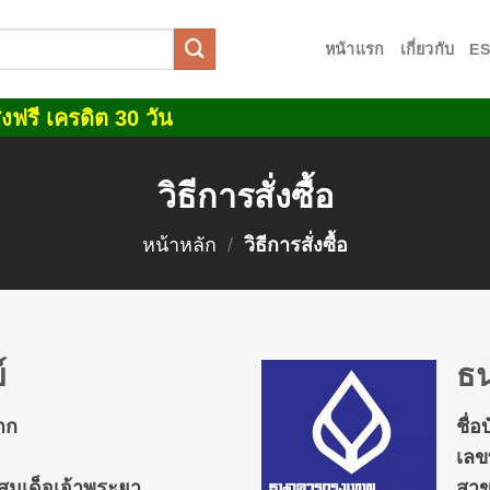
หน้าแรก
เกี่ยวกับ
E
งฟรี เครดิต 30 วัน
วิธีการสั่งซื้อ
หน้าหลัก
/
วิธีการสั่งซื้อ
์
ธน
มาก
ชื่อ
เลขท
สมเด็จเจ้าพระยา
สาข