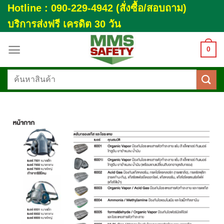
Skip
Hotline : 090-229-4942 (สั่งซื้อ/สอบถาม)
to
บริการส่งฟรี เครดิต 30 วัน
content
0
ค้นหา: