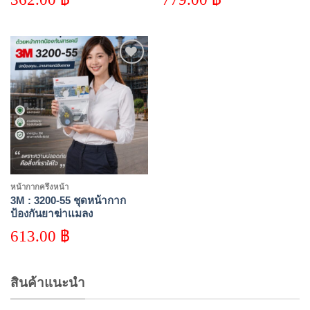
Respirator, N95, 9105,
Medium
Add to
wishlist
หน้ากากครึ่งหน้า
3M : 3200-55 ชุดหน้ากาก
ป้องกันยาฆ่าแมลง
613.00
฿
สินค้าแนะนำ